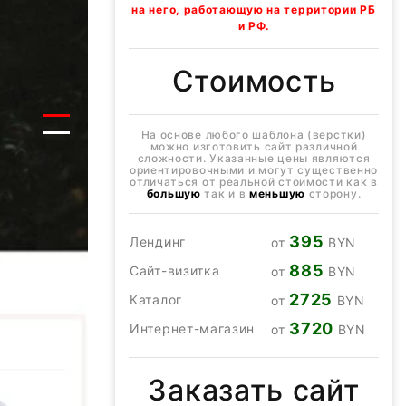
на него, работающую на территории РБ
и РФ.
Стоимость
На основе любого шаблона (верстки)
можно изготовить сайт различной
сложности. Указанные цены являются
ориентировочными и могут существенно
отличаться от реальной стоимости как в
большую
так и в
меньшую
сторону.
395
Лендинг
от
BYN
885
Сайт-визитка
от
BYN
2725
Каталог
от
BYN
3720
Интернет-магазин
от
BYN
Заказать сайт