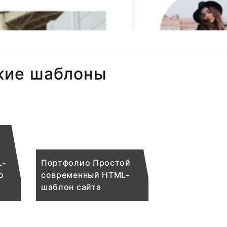
жие шаблоны
L-
Портфолио Простой
о
современный HTML-
шаблон сайта