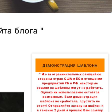
йта блога "
ДЕМОНСТРАЦИЯ ШАБЛОНА
* Из-за ограничительных санкций со
стороны стран США и ЕС в отношении
предприятий РБ и РФ, некоторые
ссылки на шаблоны могут не работать.
Однако их использование остаётся
возможным. Если демонстрация
шаблона не сработала, грустить не
стоит! Отправляйте заявку на шаблон и
в течение 2 дней я пришлю Вам ссылку