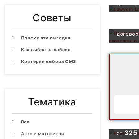
договор
психоло
адвокат
Советы
Стоимо
договор
Почему это выгодно
Как выбрать шаблон
Критерии выбора CMS
Тематика
Poket —
юриста,
адвокат
Все
Okell —
325
от
Авто и мотоциклы
фирма и