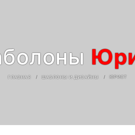
болоны
Юр
ЮРИСТ
ГЛАВНАЯ
ШАБЛОНЫ И ДИЗАЙНЫ
Ведущий
планировщик -
 Law &
Шаблон Business
Шаблон
Coach
гия – шаблон
сть
гии,
Dreamhub Юрист и