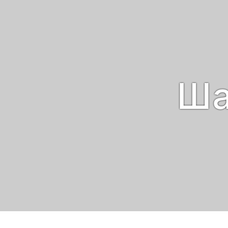
Ша
Lawyern
Lawyer 
Психоло
Стоимо
психоло