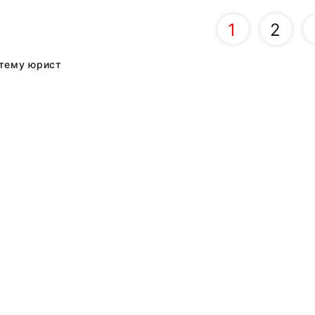
1
2
тему юрист