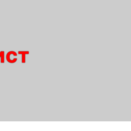
ист
Gogrin — Шаблон
юриста, юриста и
адвоката