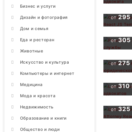
JS Temp
Бизнес и услуги
Pleader
295
от
Дизайн и фотография
юридич
службы
Дом и семья
Confess
305
Еда и ресторан
от
Сайт ад
юридич
Животные
Искусство и культура
275
от
Lawrex 
юристов
Компьютеры и интернет
Шаблон 
Медицина
310
от
Advocat
Attorney
Мода и красота
Недвижимость
325
от
Образование и книги
Общество и люди