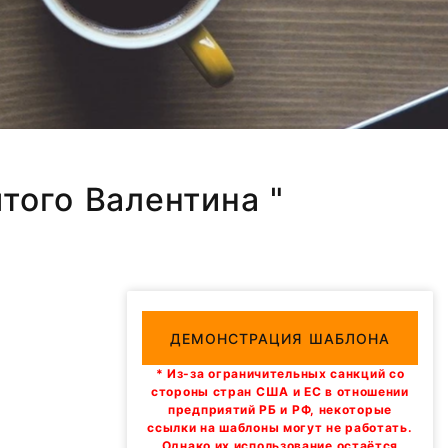
того Валентина "
ДЕМОНСТРАЦИЯ ШАБЛОНА
* Из-за ограничительных санкций со
стороны стран США и ЕС в отношении
предприятий РБ и РФ, некоторые
ссылки на шаблоны могут не работать.
Однако их использование остаётся