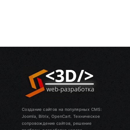
Создание сайтов на популярных CMS:
Joomla, Bitrix, OpenCart. Техническое
сопровождение сайтов, решение