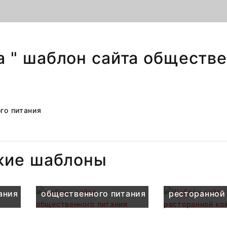
а " шаблон сайта обществе
жие шаблоны
шаблон сайта
Шаблон сайт
ания
общественного питания
ресторанной