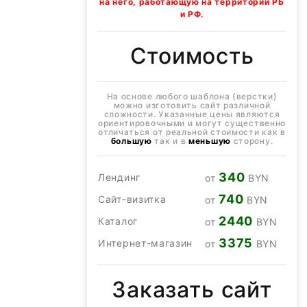
на него, работающую на территории РБ
и РФ.
Стоимость
На основе любого шаблона (верстки)
можно изготовить сайт различной
сложности. Указанные цены являются
ориентировочными и могут существенно
отличаться от реальной стоимости как в
большую
так и в
меньшую
сторону.
340
Лендинг
от
BYN
740
Сайт-визитка
от
BYN
2440
Каталог
от
BYN
3375
Интернет-магазин
от
BYN
Заказать сайт