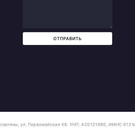
ОТПРАВИТЬ
ровляны, ул. Первомайская 48. УНП: AC0121680, ИМНС 613 М