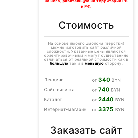
на него, работающую на территории РБ
и РФ.
Стоимость
На основе любого шаблона (верстки)
можно изготовить сайт различной
сложности. Указанные цены являются
ориентировочными и могут существенно
отличаться от реальной стоимости как в
большую
так и в
меньшую
сторону.
340
Лендинг
от
BYN
740
Сайт-визитка
от
BYN
2440
Каталог
от
BYN
3375
Интернет-магазин
от
BYN
Заказать сайт