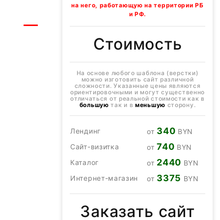
на него, работающую на территории РБ
и РФ.
Стоимость
На основе любого шаблона (верстки)
можно изготовить сайт различной
сложности. Указанные цены являются
ориентировочными и могут существенно
отличаться от реальной стоимости как в
большую
так и в
меньшую
сторону.
340
Лендинг
от
BYN
740
Сайт-визитка
от
BYN
2440
Каталог
от
BYN
3375
Интернет-магазин
от
BYN
Заказать сайт