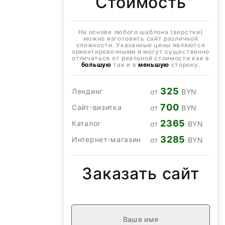
Стоимость
На основе любого шаблона (верстки)
можно изготовить сайт различной
сложности. Указанные цены являются
ориентировочными и могут существенно
отличаться от реальной стоимости как в
большую
так и в
меньшую
сторону.
325
Лендинг
от
BYN
700
Сайт-визитка
от
BYN
2365
Каталог
от
BYN
3285
Интернет-магазин
от
BYN
Заказать сайт