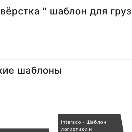
 вёрстка " шаблон для груз
жие шаблоны
Intersco - Шаблон
логистики и