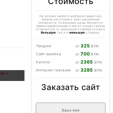
Стоимость
На основе любого шаблона (верстки)
можно изготовить сайт различной
сложности. Указанные цены являются
ориентировочными и могут существенно
отличаться от реальной стоимости как в
большую
так и в
меньшую
сторону.
325
Лендинг
от
BYN
700
Сайт-визитка
от
BYN
2365
Каталог
от
BYN
афе и
3285
Интернет-магазин
от
BYN
Заказать сайт