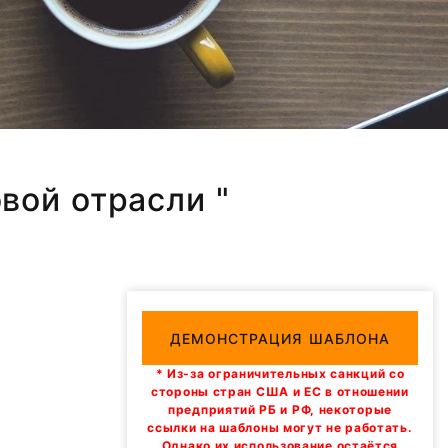
вой отрасли "
ДЕМОНСТРАЦИЯ ШАБЛОНА
* Из-за ограничительных санкций со
стороны стран США и ЕС в отношении
предприятий РБ и РФ, некоторые
ссылки на шаблоны могут не работать.
Однако их использование остаётся