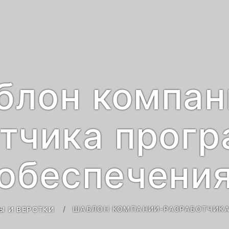
блон компан
тчика прог
обеспечени
ШАБЛОН КОМПАНИИ-РАЗРАБОТЧИКА
Ы И ВЕРСТКИ