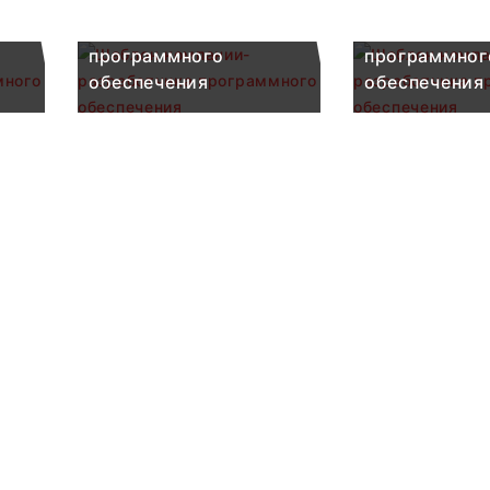
Шаблон компании-
Шаблон комп
разработчика
разработчик
программного
программног
обеспечения
обеспечения