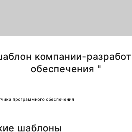
 шаблон компании-разрабо
обеспечения "
жие шаблоны