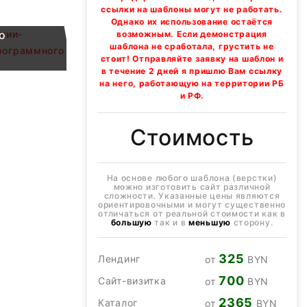
ании-
ссылки на шаблоны могут не работать.
а
Однако их использование остаётся
о
возможным. Если демонстрация
шаблона не сработала, грустить не
стоит! Отправляйте заявку на шаблон и
в течение 2 дней я пришлю Вам ссылку
на него, работающую на территории РБ
и РФ.
Стоимость
На основе любого шаблона (верстки)
можно изготовить сайт различной
сложности. Указанные цены являются
ориентировочными и могут существенно
отличаться от реальной стоимости как в
большую
так и в
меньшую
сторону.
325
Лендинг
от
BYN
700
Сайт-визитка
от
BYN
2365
Каталог
от
BYN