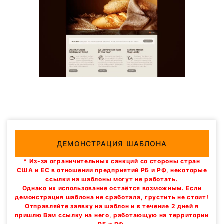
ДЕМОНСТРАЦИЯ ШАБЛОНА
* Из-за ограничительных санкций со стороны стран
США и ЕС в отношении предприятий РБ и РФ, некоторые
ссылки на шаблоны могут не работать.
Однако их использование остаётся возможным. Если
демонстрация шаблона не сработала, грустить не стоит!
Отправляйте заявку на шаблон и в течение 2 дней я
пришлю Вам ссылку на него, работающую на территории