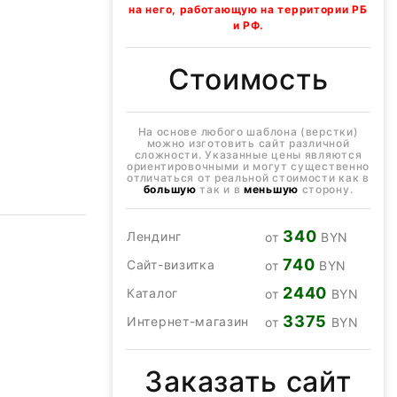
на него, работающую на территории РБ
и РФ.
Стоимость
На основе любого шаблона (верстки)
можно изготовить сайт различной
сложности. Указанные цены являются
ориентировочными и могут существенно
отличаться от реальной стоимости как в
большую
так и в
меньшую
сторону.
340
Лендинг
от
BYN
740
Сайт-визитка
от
BYN
2440
Каталог
от
BYN
3375
Интернет-магазин
от
BYN
Заказать сайт