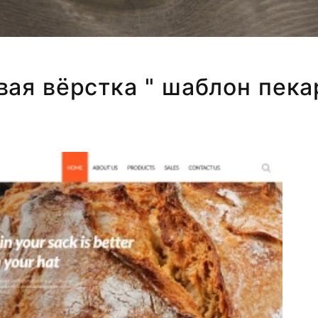
вая вёрстка " шаблон пека