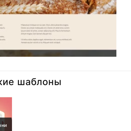
жие шаблоны
рни