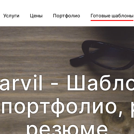
Услуги
Цены
Портфолио
Готовые шаблоны
arvil - Шабл
 портфолио,
резюме