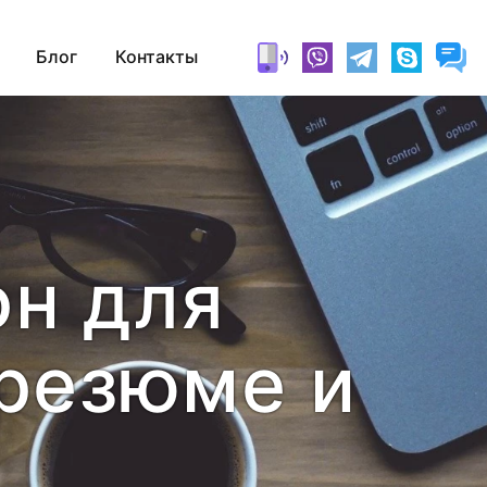
Блог
Контакты
он для
 резюме и