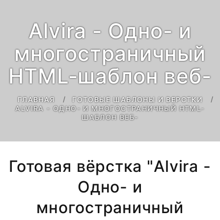
Alvira - Одно- и
многостраничный
HTML-шаблон веб-
ГЛАВНАЯ
ГОТОВЫЕ ШАБЛОНЫ И ВЕРСТКИ
ALVIRA - ОДНО- И МНОГОСТРАНИЧНЫЙ HTML-
ШАБЛОН ВЕБ-
Готовая вёрстка "Alvira -
Одно- и
многостраничный