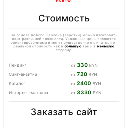
РБ и РФ.
Стоимость
На основе любого шаблона (верстки) можно изготовить
сайт различной сложности. Указанные цены являются
ориентировочными и могут существенно отличаться от
реальной стоимости как в
большую
так и в
меньшую
сторону.
330
Лендинг
от
BYN
720
Сайт-визитка
от
BYN
2400
Каталог
от
BYN
3330
Интернет-магазин
от
BYN
Заказать сайт