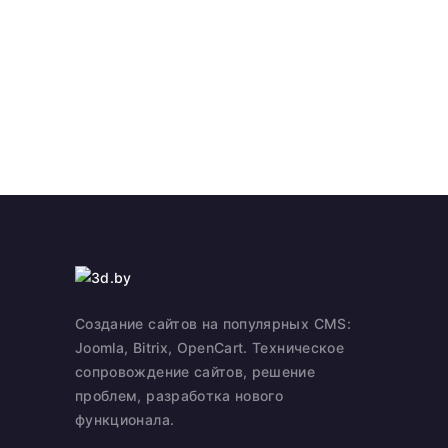
Создание сайтов на популярных CMS:
Joomla, Bitrix, OpenCart. Техническое
сопровождение сайтов, решение
проблем, разработка нового
функционала.