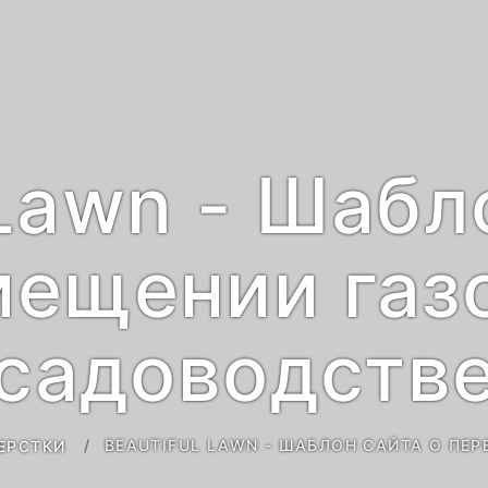
 Lawn - Шабл
ещении газ
садоводств
BEAUTIFUL LAWN - ШАБЛОН САЙТА О ПЕ
ЕРСТКИ