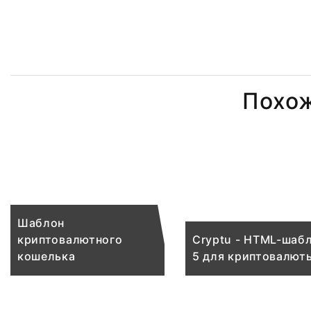
Похо
Шаблон
криптовалютного
Cryptu - HTML-шаб
кошелька
5 для криптовалют