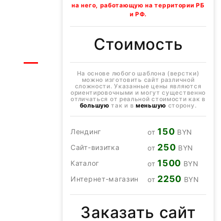
на него, работающую на территории РБ
и РФ.
Стоимость
На основе любого шаблона (верстки)
можно изготовить сайт различной
сложности. Указанные цены являются
ориентировочными и могут существенно
отличаться от реальной стоимости как в
большую
так и в
меньшую
сторону.
150
Лендинг
от
BYN
250
Сайт-визитка
от
BYN
1500
Каталог
от
BYN
2250
Интернет-магазин
от
BYN
Заказать сайт