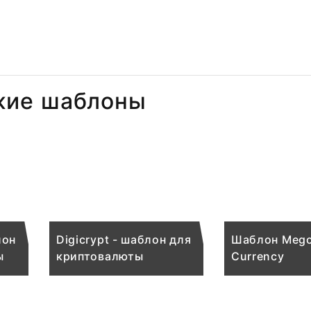
жие шаблоны
лон
Digicrypt - шаблон для
Шаблон Mego
ы
криптовалюты
Currency