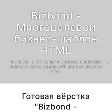
Bizbond -
Многоцелевой
бизнес-шаблон
HTML
ГЛАВНАЯ
ГОТОВЫЕ ШАБЛОНЫ И ВЕРСТКИ
BIZBOND - МНОГОЦЕЛЕВОЙ БИЗНЕС-ШАБЛОН
HTML
Готовая вёрстка
"Bizbond -