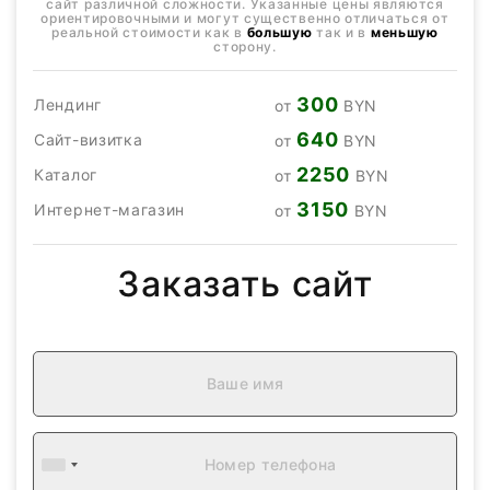
сайт различной сложности. Указанные цены являются
ориентировочными и могут существенно отличаться от
реальной стоимости как в
большую
так и в
меньшую
сторону.
300
Лендинг
от
BYN
640
Сайт-визитка
от
BYN
2250
Каталог
от
BYN
3150
Интернет-магазин
от
BYN
Заказать сайт