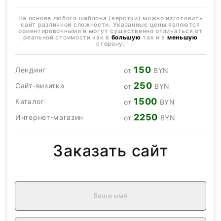
На основе любого шаблона (верстки) можно изготовить
сайт различной сложности. Указанные цены являются
ориентировочными и могут существенно отличаться от
реальной стоимости как в
большую
так и в
меньшую
сторону.
150
Лендинг
от
BYN
250
Сайт-визитка
от
BYN
1500
Каталог
от
BYN
2250
Интернет-магазин
от
BYN
Заказать сайт