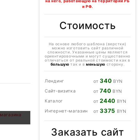
на него, работающую на территории РБ
и РФ.
Стоимость
На основе любого шаблона (верстки)
можно изготовить сайт различной
сложности. Указанные цены являются
ориентировочными и могут существенно
отличаться от реальной стоимости как в
большую
так и в
меньшую
сторону.
340
Лендинг
от
BYN
740
Сайт-визитка
от
BYN
2440
Каталог
от
BYN
а магазина
3375
Интернет-магазин
от
BYN
Заказать сайт