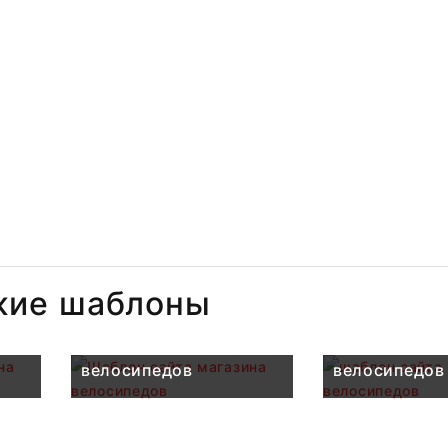
жие шаблоны
зина
Шаблон сайта магазина
шаблон сайт
велосипедов
велосипедов