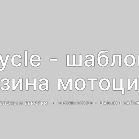
cycle - шабло
зина мотоц
BRIGHTCYCLE - ШАБЛОН САЙ
БЛОНЫ И ВЕРСТКИ