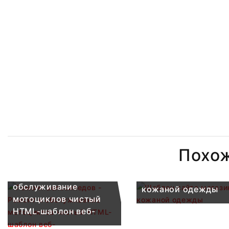
Похо
Ремонт велосипедов -
Ремонт и
Шаблон сайта мага
обслуживание
кожаной одежды
мотоциклов чистый
HTML-шаблон веб-