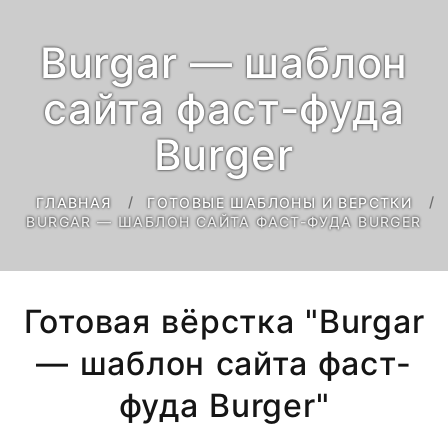
Burgar — шаблон
сайта фаст-фуда
Burger
ГЛАВНАЯ
ГОТОВЫЕ ШАБЛОНЫ И ВЕРСТКИ
BURGAR — ШАБЛОН САЙТА ФАСТ-ФУДА BURGER
Готовая вёрстка "Burgar
— шаблон сайта фаст-
фуда Burger"