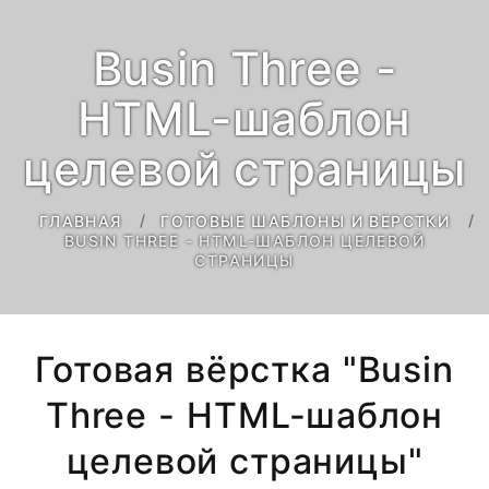
Busin Three -
HTML-шаблон
целевой страницы
ГЛАВНАЯ
ГОТОВЫЕ ШАБЛОНЫ И ВЕРСТКИ
BUSIN THREE - HTML-ШАБЛОН ЦЕЛЕВОЙ
СТРАНИЦЫ
Готовая вёрстка "Busin
Three - HTML-шаблон
целевой страницы"