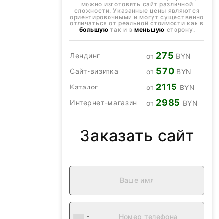
можно изготовить сайт различной
сложности. Указанные цены являются
ориентировочными и могут существенно
отличаться от реальной стоимости как в
большую
так и в
меньшую
сторону.
275
Лендинг
от
BYN
570
Сайт-визитка
от
BYN
2115
Каталог
от
BYN
2985
Интернет-магазин
от
BYN
Заказать сайт