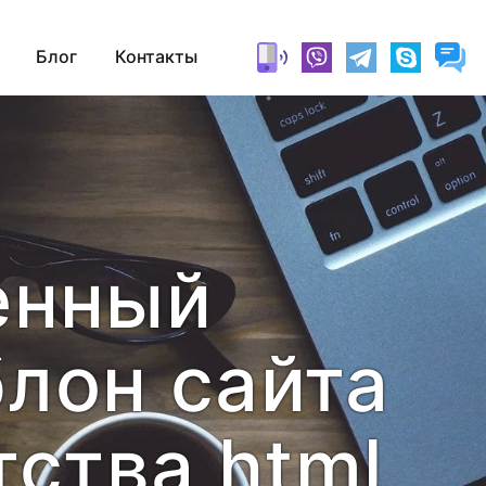
Блог
Контакты
енный
лон сайта
тства html