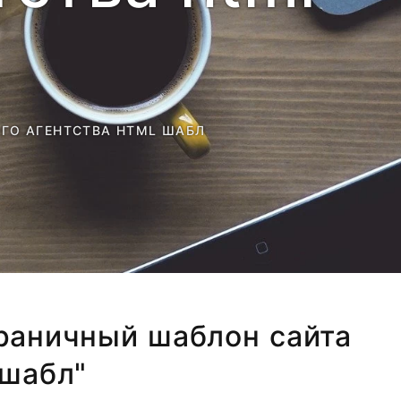
ГО АГЕНТСТВА HTML ШАБЛ
траничный шаблон сайта
 шабл"