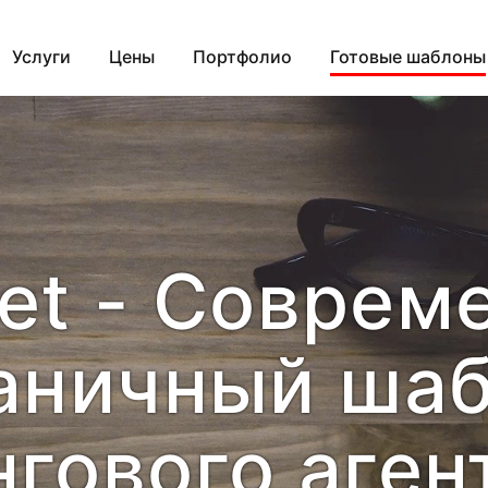
Услуги
Цены
Портфолио
Готовые шаблоны
net - Соврем
аничный шаб
гового аген