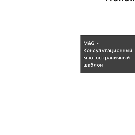
M&G -
Консультационный
многостраничный
шаблон