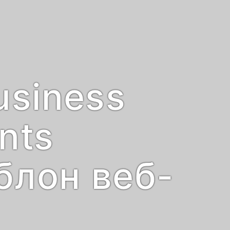
usiness
nts
блон веб-