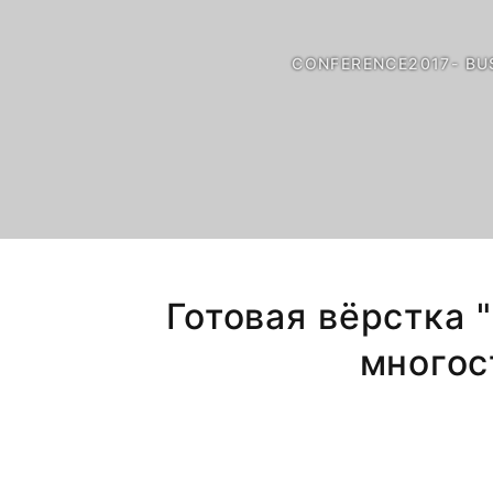
CONFERENCE2017- B
Готовая вёрстка 
многос