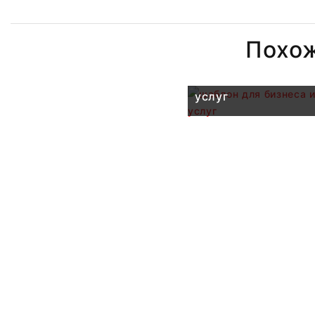
Похо
шаблон для бизнеса
услуг