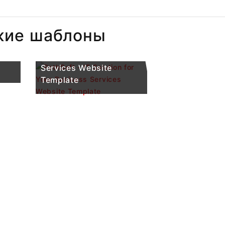
жие шаблоны
PathSoft - IT Solution
for Your Business
 и
Services Website
Template