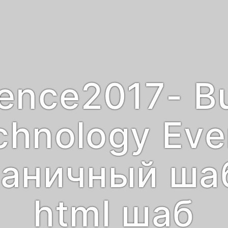
ence2017- B
chnology Eve
аничный ша
html шаб