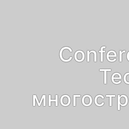
Confer
Te
многостр