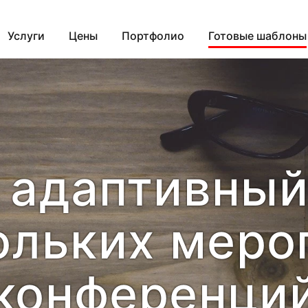
Услуги
Цены
Портфолио
Готовые шаблоны
 адаптивны
ольких меро
конференци