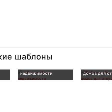
жие шаблоны
шаблон сайта о
Шаблон сайт
недвижимости
домов для от