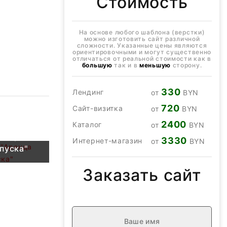
Стоимость
На основе любого шаблона (верстки)
можно изготовить сайт различной
сложности. Указанные цены являются
ориентировочными и могут существенно
отличаться от реальной стоимости как в
большую
так и в
меньшую
сторону.
330
Лендинг
от
BYN
720
Сайт-визитка
от
BYN
2400
Каталог
от
BYN
а "Аренда
3330
Интернет-магазин
от
BYN
пуска"
Заказать сайт