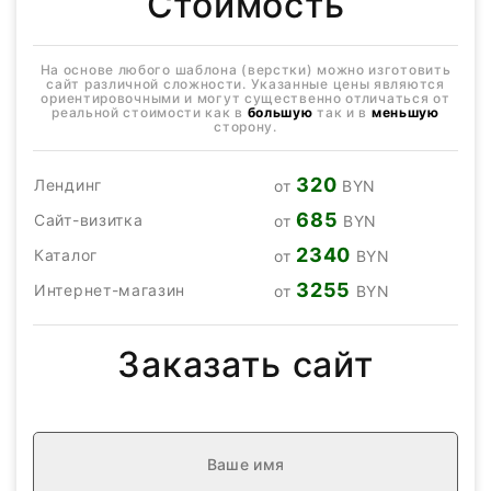
Стоимость
На основе любого шаблона (верстки) можно изготовить
сайт различной сложности. Указанные цены являются
ориентировочными и могут существенно отличаться от
реальной стоимости как в
большую
так и в
меньшую
сторону.
320
Лендинг
от
BYN
685
Сайт-визитка
от
BYN
2340
Каталог
от
BYN
3255
Интернет-магазин
от
BYN
Заказать сайт