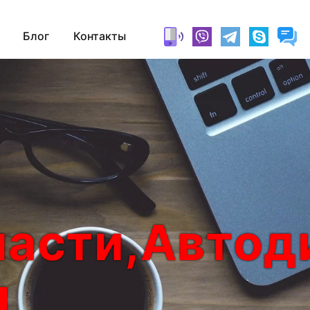
Блог
Контакты
асти,Автод
ы