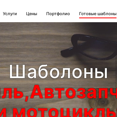
Услуги
Цены
Портфолио
Готовые шаблоны
Шаболоны
ль,Автозапч
и мотоцикл