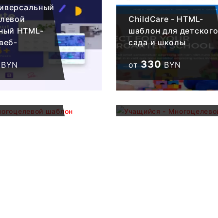
универсальный
елевой
ChildCare - HTML-
ный HTML-
шаблон для детског
веб-
сада и школы
330
BYN
от
BYN
елевой
Учащийся - Многоце
330
BYN
от
BYN
мс - автор
раничного
ного HTML-
 веб-