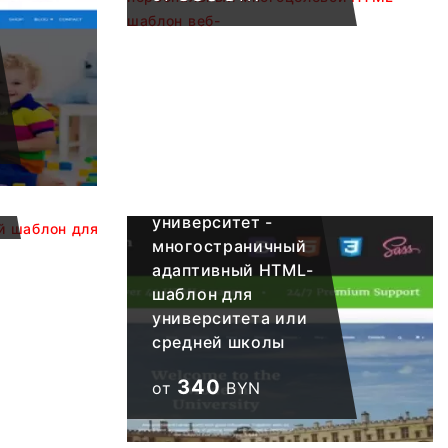
о
левой шаблон для образовательных учреждений
Современный
университет -
многостраничный
адаптивный HTML-
шаблон для
университета или
средней школы
340
от
BYN