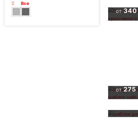
Все
340
от
Букер -
Многос
HTML-ша
по арен
шаблон 
275
от
библио
340
от