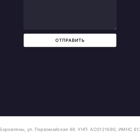
ОТПРАВИТЬ
Боровляны, ул. Первомайская 48. УНП: AC0121680, ИМНС 613