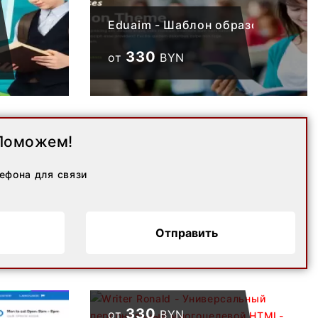
Eduaim - Шаблон образовательно
330
от
BYN
Поможем!
ефона для связи
Writer Ronald -
Универсальный
Отправить
персональный
многоцелевой HTML-
шаблон веб-
330
от
BYN