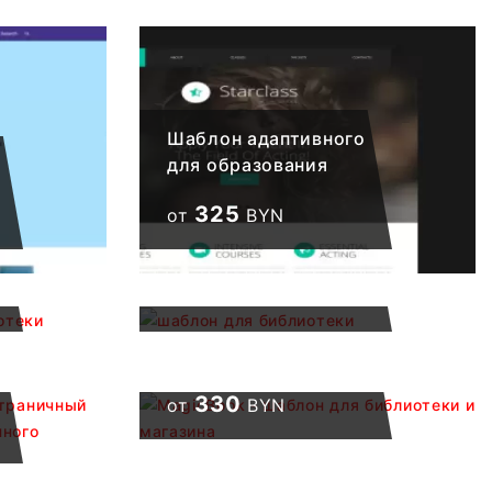
Шаблон адаптивного
для образования
325
от
BYN
шаблон для
библиотеки
325
от
BYN
MagicBook - шаблон
для библиотеки и
магазина
330
от
BYN