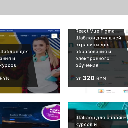
Edumoon — HTML
React Vue Figma
Шаблон домашней
страницы для
- Шаблон для
образования и
ания и
электронного
курсов
обучения
320
BYN
от
BYN
Шаблон для онлайн-
курсов и