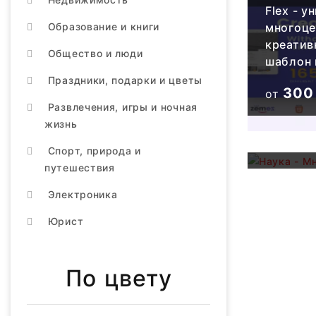
Flex - 
многоц
Образование и книги
креатив
Общество и люди
шаблон 
Наука -
Праздники, подарки и цветы
300
от
Многоц
Развлечения, игры и ночная
шаблон
жизнь
275
от
Спорт, природа и
путешествия
Электроника
Юрист
Пол Ада
По цвету
многост
креатив
шаблона