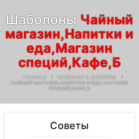
Шаболоны
Чайный
магазин,Напитки и
еда,Магазин
специй,Кафе,Б
ГЛАВНАЯ
ШАБЛОНЫ И ДИЗАЙНЫ
ЧАЙНЫЙ МАГАЗИН,НАПИТКИ И ЕДА,МАГАЗИН
СПЕЦИЙ,КАФЕ,Б
Советы